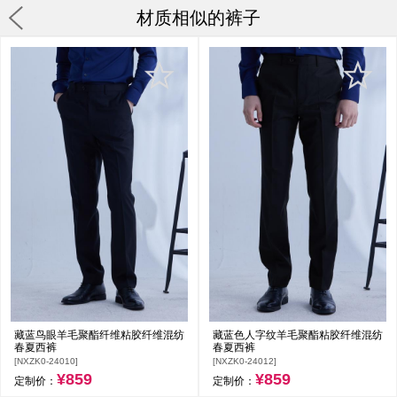
材质相似的裤子
藏蓝鸟眼羊毛聚酯纤维粘胶纤维混纺
藏蓝色人字纹羊毛聚酯粘胶纤维混纺
春夏西裤
春夏西裤
[NXZK0-24010]
[NXZK0-24012]
¥859
¥859
定制价：
定制价：