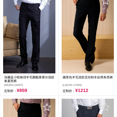
深藏蓝小暗格绵羊毛聚酯莱赛尔混纺
藏青色羊毛混纺贡丝秋冬款商务西裤
春夏西裤
[NXZK0-24007]
[LNCXK-17005]
¥859
¥1212
定制价：
定制价：