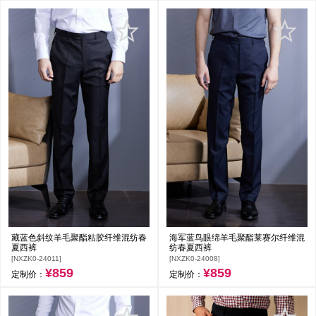
藏蓝色斜纹羊毛聚酯粘胶纤维混纺春
海军蓝鸟眼绵羊毛聚酯莱赛尔纤维混
夏西裤
纺春夏西裤
[NXZK0-24011]
[NXZK0-24008]
¥859
¥859
定制价：
定制价：